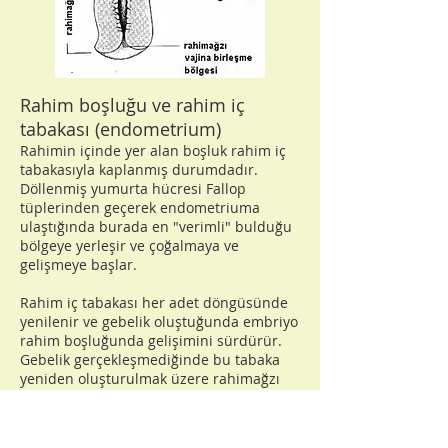
Rahim boşluğu ve rahim iç
tabakası (endometrium)
Rahimin içinde yer alan boşluk rahim iç
tabakasıyla kaplanmış durumdadır.
Döllenmiş yumurta hücresi Fallop
tüplerinden geçerek endometriuma
ulaştığında burada en "verimli" bulduğu
bölgeye yerleşir ve çoğalmaya ve
gelişmeye başlar.
Rahim iç tabakası her adet döngüsünde
yenilenir ve gebelik oluştuğunda embriyo
rahim boşluğunda gelişimini sürdürür.
Gebelik gerçekleşmediğinde bu tabaka
yeniden oluşturulmak üzere rahimağzı
yoluyla vajinaya, buradan da dış ortama
atılır. Kanamayla beraber olan bu sürece
adet kanaması adı verilir.