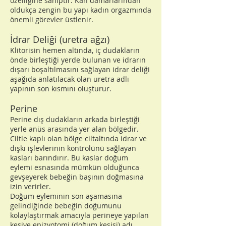
özelliğine sahiptir. Kan damarlarından
oldukça zengin bu yapı kadın orgazmında
önemli görevler üstlenir.
İdrar Deliği (uretra ağzı)
Klitorisin hemen altında, iç dudakların
önde birleştiği yerde bulunan ve idrarın
dışarı boşaltılmasını sağlayan idrar deliği
aşağıda anlatılacak olan uretra adlı
yapının son kısmını oluşturur.
Perine
Perine dış dudakların arkada birleştiği
yerle anüs arasında yer alan bölgedir.
Ciltle kaplı olan bölge ciltaltında idrar ve
dışkı işlevlerinin kontrolünü sağlayan
kasları barındırır. Bu kaslar doğum
eylemi esnasında mümkün olduğunca
gevşeyerek bebeğin başının doğmasına
izin verirler.
Doğum eyleminin son aşamasına
gelindiğinde bebeğin doğumunu
kolaylaştırmak amacıyla perineye yapılan
kesiye epizyotomi (doğum kesisi) adı