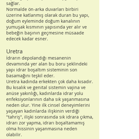
sağlar.
Normalde ön-arka duvarları birbiri
üzerine katlanmış olarak duran bu yapı,
doğum eyleminde doğum kanalının
yumuşak kısmının yapısında yer alır ve
bebeğin başının geçmesine müsaade
edecek kadar esner.
Uretra
İdrarın depolandığı mesanenin
devamında yer alan bu boru şeklindeki
yapı idrar boşaltım sisteminin son
basamağını teşkil eder.
Uretra kadında erkekten çok daha kısadır.
Bu kısalık ve genital sistemin vajina ve
anüse yakınlığı, kadınlarda idrar yolu
enfeksiyonlarının daha sık yaşanmasına
neden olur. Yine ilk cinsel deneyimlerini
yaşayan kadınlarda ilişkinin verdiği
"tahriş", ilişki sonrasında sık idrara çıkma,
idrarı zor yapma, idrarı boşaltamamış
olma hissinin yaşanmasına neden
olabilir.