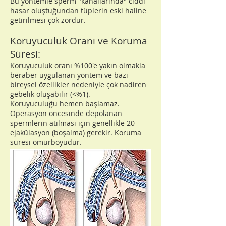
Bu yöntemle sperm "kanallarında" ciddi
hasar oluştuğundan tüplerin eski haline
getirilmesi çok zordur.
Koruyuculuk Oranı ve Koruma
Süresi:
Koruyuculuk oranı %100'e yakın olmakla
beraber uygulanan yöntem ve bazı
bireysel özellikler nedeniyle çok nadiren
gebelik oluşabilir (<%1).
Koruyuculuğu hemen başlamaz.
Operasyon öncesinde depolanan
spermlerin atılması için genellikle 20
ejakülasyon (boşalma) gerekir. Koruma
süresi ömürboyudur.
Uygulanması: