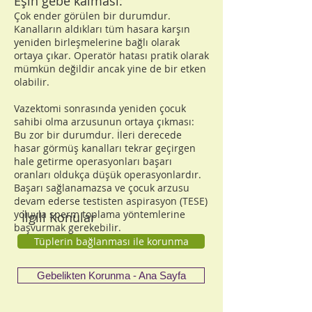
Eşin gebe kalması:
Çok ender görülen bir durumdur.
Kanalların aldıkları tüm hasara karşın
yeniden birleşmelerine bağlı olarak
ortaya çıkar. Operatör hatası pratik olarak
mümkün değildir ancak yine de bir etken
olabilir.
Vazektomi sonrasında yeniden çocuk
sahibi olma arzusunun ortaya çıkması:
Bu zor bir durumdur. İleri derecede
hasar görmüş kanalları tekrar geçirgen
hale getirme operasyonları başarı
oranları oldukça düşük operasyonlardır.
Başarı sağlanamazsa ve çocuk arzusu
devam ederse testisten aspirasyon (TESE)
yoluyla sperm toplama yöntemlerine
İlgili Konular
başvurmak gerekebilir.
Tüplerin bağlanması ile korunma
Gebelikten Korunma - Ana Sayfa