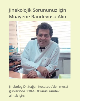
Jinekolojik Sorununuz İçin
Muayene Randevusu Alın:
Jinekolog Dr. Kağan Kocatepe'den mesai
günlerinde
9.30-18.00
arası randevu
almak için:
0555 663 13 13
0212 268 45 02​