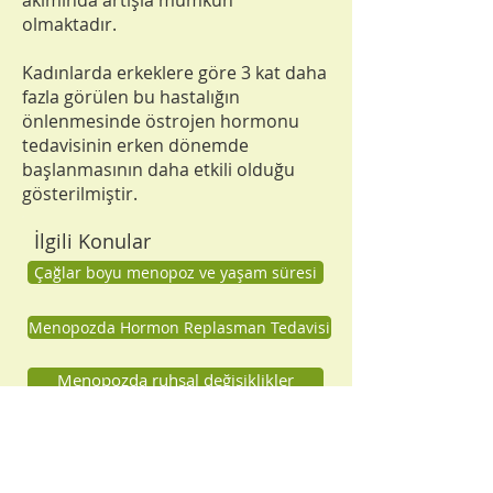
akımında artışla mümkün
olmaktadır.
Kadınlarda erkeklere göre 3 kat daha
fazla görülen bu hastalığın
önlenmesinde östrojen hormonu
tedavisinin erken dönemde
başlanmasının daha etkili olduğu
gösterilmiştir.
İlgili Konular
Çağlar boyu menopoz ve yaşam süresi
Menopozda Hormon Replasman Tedavisi
Menopozda ruhsal değişiklikler
Menopoz Bir Hastalık Değildir