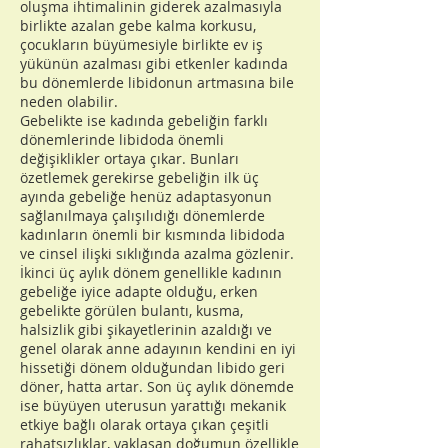
oluşma ihtimalinin giderek azalmasıyla
birlikte azalan gebe kalma korkusu,
çocukların büyümesiyle birlikte ev iş
yükünün azalması gibi etkenler kadında
bu dönemlerde libidonun artmasına bile
neden olabilir.
Gebelikte ise kadında gebeliğin farklı
dönemlerinde libidoda önemli
değişiklikler ortaya çıkar. Bunları
özetlemek gerekirse gebeliğin ilk üç
ayında gebeliğe henüz adaptasyonun
sağlanılmaya çalışılıdığı dönemlerde
kadınların önemli bir kısmında libidoda
ve cinsel ilişki sıklığında azalma gözlenir.
İkinci üç aylık dönem genellikle kadının
gebeliğe iyice adapte olduğu, erken
gebelikte görülen bulantı, kusma,
halsizlik gibi şikayetlerinin azaldığı ve
genel olarak anne adayının kendini en iyi
hissetiği dönem olduğundan libido geri
döner, hatta artar. Son üç aylık dönemde
ise büyüyen uterusun yarattığı mekanik
etkiye bağlı olarak ortaya çıkan çeşitli
rahatsızlıklar, yaklaşan doğumun özellikle