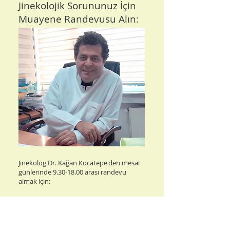
Jinekolojik Sorununuz İçin
Muayene Randevusu Alın:
Jinekolog Dr. Kağan Kocatepe'den mesai
günlerinde
9.30-18.00
arası randevu
almak için:
0555 663 13 13
0212 268 45 02​