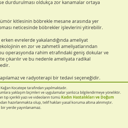
 ise durdurulması oldukça zor kanamalar ortaya
 tümör kitlesinin böbrekle mesane arasında yer
ası neticesinde böbrekler işlevlerini yitirebilir.
 erken evrelerde yakalandığında ameliyat
inekolojinin en zor ve zahmetli ameliyatlarından
n bu operasyonda rahim etrafındaki geniş dokular ve
kte çıkarılır ve bu nedenle ameliyata radikal
edir.
yapılamaz ve radyoterapi bir tedavi seçeneğidir.
r. Kağan Kocatepe tarafından yapılmaktadır.
durumlara yaklaşım biçimleri ve uygulamalar yanlızca bilgilendirmeye yöneliktir.
an tıp içerikli yazı ve videoların tümü
Kadın Hastalıkları ve Doğum
dan hazırlanmakta olup, telif hakları yasal koruma altına alınmıştır.
a bir yerde yayınlanamaz.