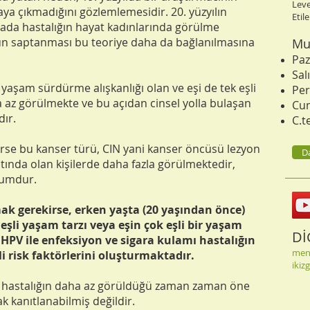
Leve
aya çıkmadığını gözlemlemesidir. 20. yüzyılın
Etil
mada hastalığın hayat kadınlarında görülme
nun saptanması bu teoriye daha da bağlanılmasına
Mu
Paz
Sal
 yaşam sürdürme alışkanlığı olan ve eşi de tek eşli
Per
az görülmekte ve bu açıdan cinsel yolla bulaşan
Cum
dır.
C.t
rse bu kanser türü, CIN yani kanser öncüsü lezyon
Da
ltında olan kişilerde daha fazla görülmektedir,
rumdur.
ak gerekirse, erken yaşta (20 yaşından önce)
eşli yaşam tarzı veya eşin çok eşli bir yaşam
Dİ
HPV ile enfeksiyon ve sigara kulamı hastalığın
men
i risk faktörlerini oluşturmaktadır.
ikiz
a hastalığın daha az görüldüğü zaman zaman öne
k kanıtlanabilmiş değildir.