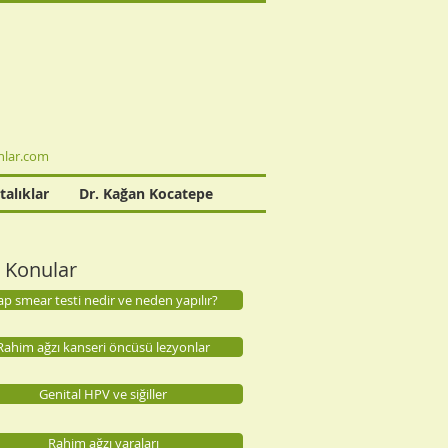
lar.com
talıklar
Dr. Kağan Kocatepe
li Konular
ap smear testi nedir ve neden yapılır?
Rahim ağzı kanseri öncüsü lezyonlar
Genital HPV ve siğiller
Rahim ağzı yaraları