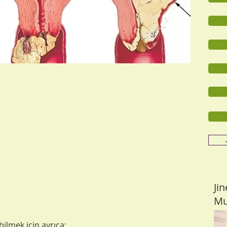
Ji
Mu
ilmek için ayrıca: