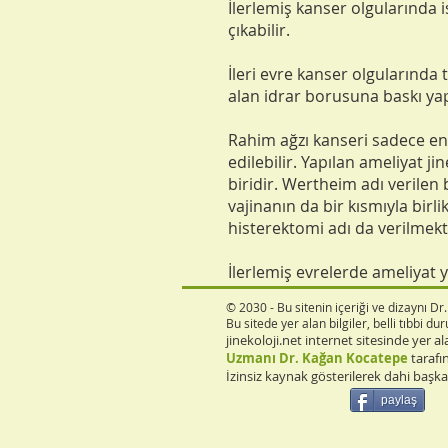
İlerlemiş kanser olgularında
çıkabilir.
İleri evre kanser olgularında
alan idrar borusuna baskı yapm
Rahim ağzı kanseri sadece en
edilebilir. Yapılan ameliyat j
biridir. Wertheim adı verile
vajinanın da bir kısmıyla birli
histerektomi adı da verilmekt
İlerlemiş evrelerde ameliyat 
© 2030 - Bu sitenin içeriği ve dizaynı D
Bu sitede yer alan bilgiler, belli tıbbi 
jinekoloji.net internet sitesinde yer al
Uzmanı Dr. Kağan Kocatepe
tarafın
İzinsiz kaynak gösterilerek dahi başk
paylaş