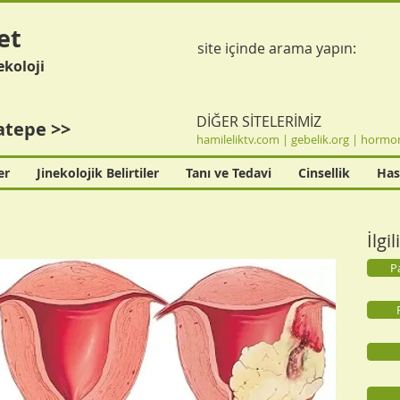
et
site içinde arama yapın:
ekoloji
DİĞER SİTELERİMİZ
atepe >>
hamileliktv.com
|
gebelik.org
|
hormon
er
Jinekolojik Belirtiler
Tanı ve Tedavi
Cinsellik
Has
İlgi
P