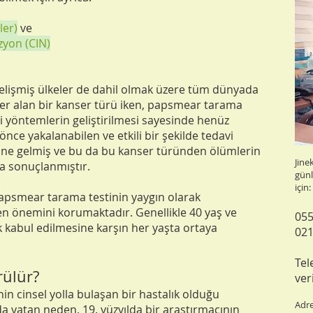
ler)
ve
zyon (CIN)
gelişmiş ülkeler de dahil olmak üzere tüm dünyada
 yer alan bir kanser türü iken, papsmear tarama
ibi yöntemlerin geliştirilmesi sayesinde henüz
ce yakalanabilen ve etkili bir şekilde tedavi
aline gelmiş ve bu da bu kanser türünden ölümlerin
Jine
la sonuçlanmıştır.
günl
için:
papsmear tarama testinin yaygın olarak
en önemini korumaktadır. Genellikle 40 yaş ve
055
ak kabul edilmesine karşın her yaşta ortaya
021
Tel
rülür?
ver
in cinsel yolla bulaşan bir hastalık olduğu
Adre
 yatan neden, 19. yüzyılda bir araştırmacının