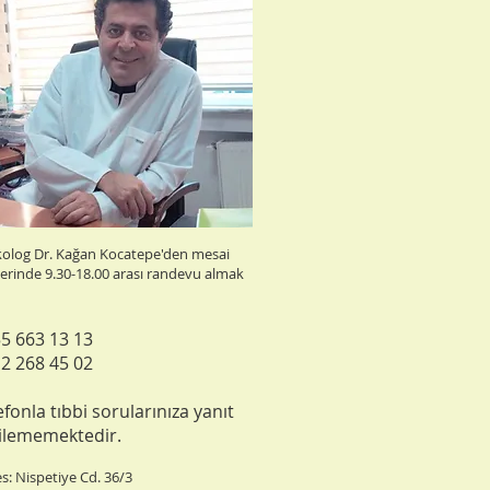
kolog Dr. Kağan Kocatepe'den mesai
erinde 9.30-18.00 arası randevu almak
5 663 13 13
2 268 45 02​
efonla tıbbi sorularınıza yanıt
ilememektedir.
s: Nispetiye Cd. 36/3