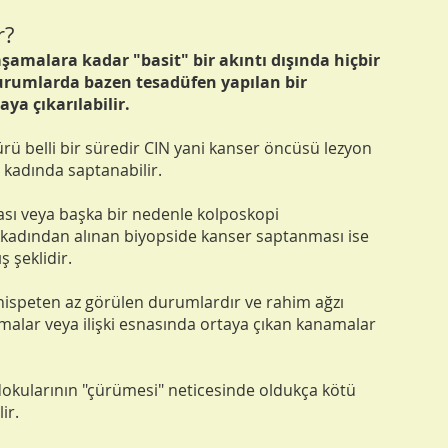
r?
aşamalara kadar "basit" bir akıntı dışında hiçbir
durumlarda bazen tesadüfen yapılan bir
ya çıkarılabilir.
rü belli bir süredir CIN yani kanser öncüsü lezyon
 kadında saptanabilir.
ı veya başka bir nedenle kolposkopi
r kadından alınan biyopside kanser saptanması ise
ş şeklidir.
nispeten az görülen durumlardır ve rahim ağzı
amalar veya ilişki esnasında ortaya çıkan kanamalar
dokularının "çürümesi" neticesinde oldukça kötü
ir.