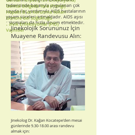
tedavisinde başarıyla uygulanan çok
Genital Bölgede Yara (Frengi)
sayıda ilaç yardımıyla AIDS hastalarının
Hepatit B ve Korunma Yolları
yaşam süreleri artmaktadır. AIDS aşısı
Gonore-bel soğukluğu
çalışmaları da hızla devam etmektedir.
Pelvik Enfeksiyonlar (PID)
Jinekolojik Sorununuz İçin
Vajinitler
Muayene Randevusu Alın:
Jinekolog Dr. Kağan Kocatepe'den mesai
günlerinde
9.30-18.00
arası randevu
almak için: