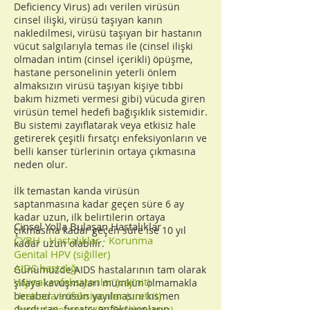
Deficiency Virus) adı verilen virüsün
cinsel ilişki, virüsü taşıyan kanın
nakledilmesi, virüsü taşıyan bir hastanın
vücut salgılarıyla temas ile (cinsel ilişki
olmadan intim (cinsel içerikli) öpüşme,
hastane personelinin yeterli önlem
almaksızın virüsü taşıyan kişiye tıbbi
bakım hizmeti vermesi gibi) vücuda giren
virüsün temel hedefi bağışıklık sistemidir.
Bu sistemi zayıflatarak veya etkisiz hale
getirerek çeşitli fırsatçı enfeksiyonların ve
belli kanser türlerinin ortaya çıkmasına
neden olur.
İlk temastan kanda virüsün
saptanmasına kadar geçen süre 6 ay
kadar uzun, ilk belirtilerin ortaya
Cinsel Yolla Bulaşan Hastalıklar
çıkmasına kadar geçen süre ise 10 yıl
CYBH - Hastalıklar - Korunma
kadar uzun olabilir.
Genital HPV (siğiller)
AIDS hastalığı
Günümüzde AIDS hastalarının tam olarak
Vajinal enfeksiyonlar (vajinit)
şifaya kavuşmaları mümkün olmamakla
Uretrada enfeksiyonlar (uretrit)
beraber virüsün yayılmasını kısmen
durduran, fırsatçı enfeksiyonların
Genital Herpes (HSV Enfeksiyonu)