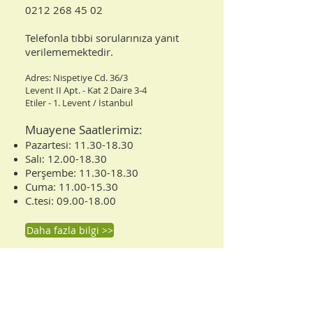
0212 268 45 02​
Telefonla tıbbi sorularınıza yanıt
verilememektedir.
Adres: Nispetiye Cd. 36/3
Levent II Apt. - Kat 2 Daire 3-4
Etiler - 1. Levent / İstanbul
Muayene Saatlerimiz:
Pazartesi:
11.30-18.30
Salı:
12.00-18.30
Perşembe:
11.30-18.30
Cuma:
11.00-15.30
C.tesi:
09.00-18.00
Daha fazla bilgi >>
DİĞER SİTELERİMİZ