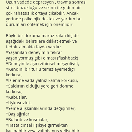
Uzun vadede depresyon , travma sonrası
stres bozukluğu ve sıkıntı ile giden bir
çok rahatsızlık ortaya çıkabilir. Ancak
yerinde psikolojik destek ve yardım bu
durumları önlemek için önemlidir.
Böyle bir duruma maruz kalan kişide
aşağıdaki belirtilere dikkat etmek ve
tedbir almakta fayda vardır:
*Yaşanılan deneyimin tekrar
yaşanıyormuş gibi olması (flashback)
*Deneyimle aşırı zihinsel meşguliyet,
*Kendini bir türlü temizleyemediği
korkusu,
*İzlenme yada yalnız kalma korkusu,
*Saldırıın olduğu yere geri dönme
korkusu,
*Kabuslar,
*Uykusuzluk,
*Yeme alışkanlıklarında değişimler,
*Baş ağrıları
*Bulantı ve kusmalar,
*Hasta cinsel ilşikiye girmekten
kaçınabilir veya vajinismus gelişebilir.