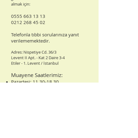
almak için:
0555 663 13 13
0212 268 45 02​
Telefonla tıbbi sorularınıza yanıt
verilememektedir.
Adres: Nispetiye Cd. 36/3
Levent II Apt. - Kat 2 Daire 3-4
Etiler - 1. Levent / İstanbul
Muayene Saatlerimiz:
Pazartesi:
11.30-18.30
Salı:
12.00-18.30
Perşembe:
11.30-18.30
Cuma:
11.00-15.30
C.tesi:
09.00-18.00
Daha fazla bilgi >>