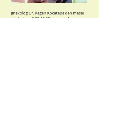
Jinekolog Dr. Kağan Kocatepe'den mesai
günlerinde
9.30-18.00
arası randevu
almak için:
0555 663 13 13
0212 268 45 02​
Telefonla tıbbi sorularınıza yanıt
verilememektedir.
Adres: Nispetiye Cd. 36/3
Levent II Apt. - Kat 2 Daire 3-4
Etiler - 1. Levent / İstanbul
Muayene Saatlerimiz:
Pazartesi:
11.30-18.30
Salı:
12.00-18.30
Perşembe:
11.30-18.30
Cuma:
11.00-15.30
C.tesi:
09.00-18.00