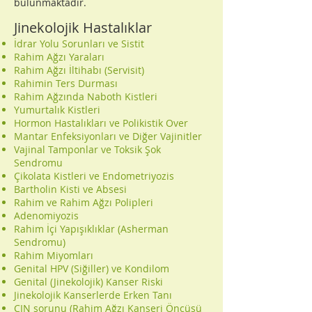
bulunmaktadır.
Jinekolojik Hastalıklar
İdrar Yolu Sorunları ve Sistit
Rahim Ağzı Yaraları
Rahim Ağzı İltihabı (Servisit)
Rahimin Ters Durması
Rahim Ağzında Naboth Kistleri
Yumurtalık Kistleri
Hormon Hastalıkları ve Polikistik Over
Mantar Enfeksiyonları ve Diğer Vajinitler
Vajinal Tamponlar ve Toksik Şok
Sendromu
Çikolata Kistleri ve Endometriyozis
Bartholin Kisti ve Absesi
Rahim ve Rahim Ağzı Polipleri
Adenomiyozis
Rahim İçi Yapışıklıklar (Asherman
Sendromu)
Rahim Miyomları
Genital HPV (Siğiller) ve Kondilom
Genital (Jinekolojik) Kanser Riski
Jinekolojik Kanserlerde Erken Tanı
CIN sorunu (Rahim Ağzı Kanseri Öncüsü