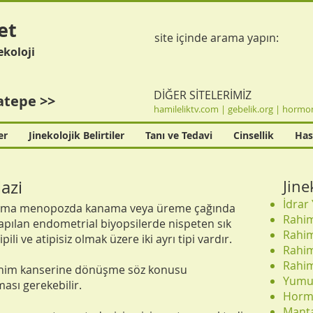
et
site içinde arama yapın:
ekoloji
DİĞER SİTELERİMİZ
atepe >>
hamileliktv.com
|
gebelik.org
|
hormon
er
Jinekolojik Belirtiler
Tanı ve Tedavi
Cinsellik
Has
azi
Jine
İdrar 
laşma menopozda kanama veya üreme çağında
Rahim
pılan endometrial biyopsilerde nispeten sık
Rahim 
li ve atipisiz olmak üzere iki ayrı tipi vardır.
Rahim
Rahim
 rahim kanserine dönüşme söz konusu
Yumur
ası gerekebilir.
Hormo
Manta