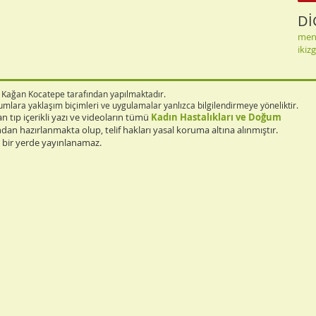
Dİ
men
ikiz
r. Kağan Kocatepe tarafından yapılmaktadır.
durumlara yaklaşım biçimleri ve uygulamalar yanlızca bilgilendirmeye yöneliktir.
an tıp içerikli yazı ve videoların tümü
Kadın Hastalıkları ve Doğum
dan hazırlanmakta olup, telif hakları yasal koruma altına alınmıştır.
a bir yerde yayınlanamaz.