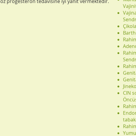
doz progesteron tedavisine iyi yanıt vermektedir.
Vajini
Vajin
Send
Çikol
Barth
Rahim
Aden
Rahim
Send
Rahim
Genit
Genita
Jinek
CIN s
Öncüs
Rahim
Endom
tabak
Rahim
Yumur