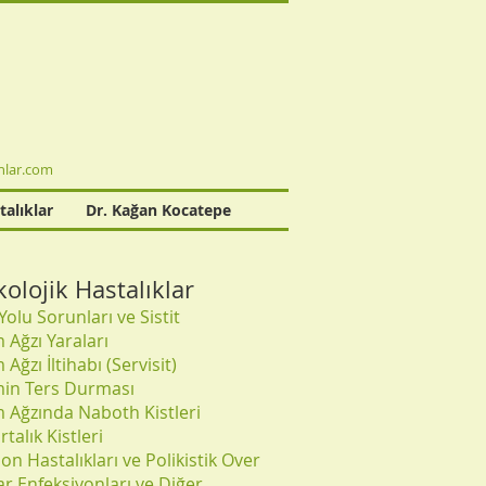
lar.com
talıklar
Dr. Kağan Kocatepe
kolojik Hastalıklar
Yolu Sorunları ve Sistit
 Ağzı Yaraları
Ağzı İltihabı (Servisit)
in Ters Durması
 Ağzında Naboth Kistleri
talık Kistleri
n Hastalıkları ve Polikistik Over
r Enfeksiyonları ve Diğer