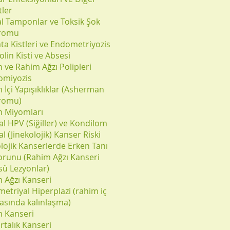
tler
al Tamponlar ve Toksik Şok
romu
ata Kistleri ve Endometriyozis
olin Kisti ve Absesi
 ve Rahim Ağzı Polipleri
omiyozis
 İçi Yapışıklıklar (Asherman
romu)
 Miyomları
al HPV (Siğiller) ve Kondilom
l (Jinekolojik) Kanser Riski
olojik Kanserlerde Erken Tanı
orunu (Rahim Ağzı Kanseri
ü Lezyonlar)
 Ağzı Kanseri
etriyal Hiperplazi (rahim iç
asında kalınlaşma)
 Kanseri
talık Kanseri