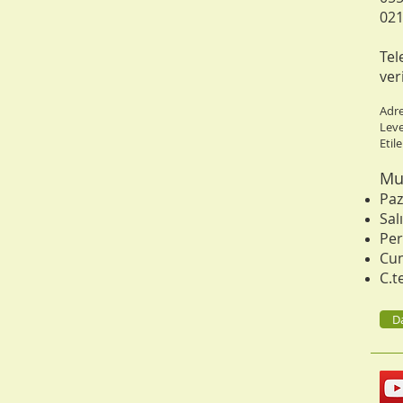
021
Tel
ver
Adre
Leve
Etil
Mu
Paz
Sal
Per
Cum
C.t
Da