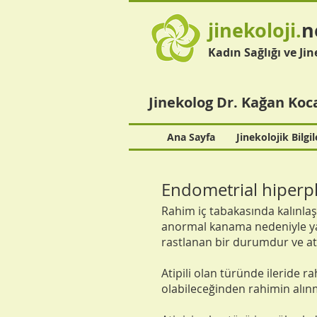
jinekoloji.
n
Kadın Sağlığı ve Jin
Jinekolog Dr. Kağan Koc
Ana Sayfa
Jinekolojik Bilgil
Endometrial hiperpl
Rahim iç tabakasında kalın
anormal kanama nedeniyle ya
rastlanan bir durumdur ve atipi
Atipili olan türünde ileride
olabileceğinden rahimin alınm