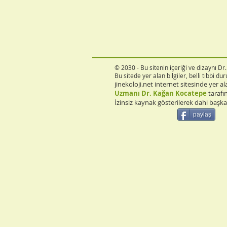
© 2030 - Bu sitenin içeriği ve dizaynı D
Bu sitede yer alan bilgiler, belli tıbbi 
jinekoloji.net internet sitesinde yer al
Uzmanı Dr. Kağan Kocatepe
tarafın
İzinsiz kaynak gösterilerek dahi başk
paylaş