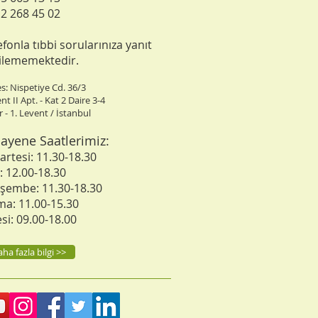
2 268 45 02​
efonla tıbbi sorularınıza yanıt
ilememektedir.
s: Nispetiye Cd. 36/3
nt II Apt. - Kat 2 Daire 3-4
er - 1. Levent / İstanbul
ayene Saatlerimiz:
artesi: 11.30-18.30
ı: 12.00-18.30
şembe: 11.30-18.30
a: 11.00-15.30
esi: 09.00-18.00
ha fazla bilgi >>