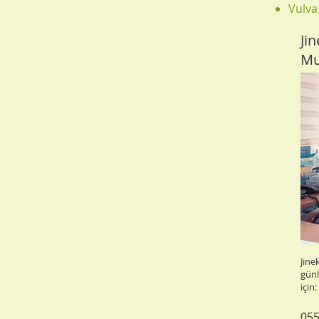
Vulva
Ji
Mu
Jine
günl
için:
055